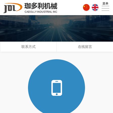
菜单
首
页
关
于
新
珈
闻
产
联系方式
在线留言
多
资
品
技
利
讯
展
术
厂
示
实
区
联
力
导
系
览
我
们